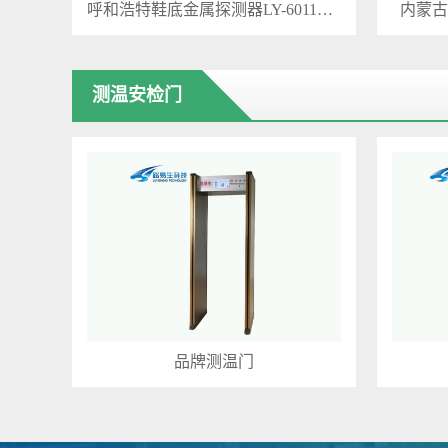
呼和浩特鞋底金属探测器LY-6011XD
内蒙古
测温安检门
品牌测温门