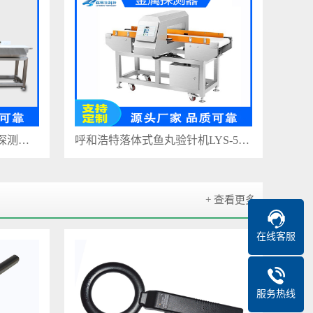
内蒙古自动称重式面筋金属探测器LYS-506D
呼和浩特落体式鱼丸验针机LYS-501C
+ 查看更多
在线客服
服务热线